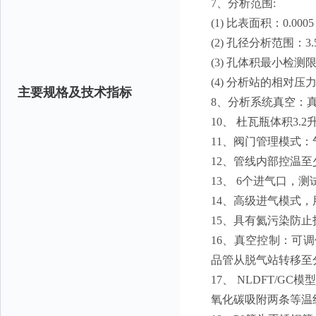
7、分析范围:
(1) 比表面积：0.000
(2) 孔径分析范围：3.5 
(3) 孔体积最小检测限：0
(4) 分析站的相对压力(P
主要规格及技术指标
8、分析系统真空：真空泵
10、 杜瓦瓶体积3
11、阀门管理模式
12、管线内部控温至少4
13、 6个进气口，
14、高级进气模式
15、具有氦污染防
16、真空控制：可调
品管从脱气站转移至
17、 NLDFT/
氧化碳吸附两条等温